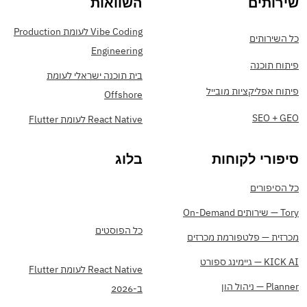
שירותים
השוואות
Vibe Coding לעומת Production
כל השירותים
Engineering
פיתוח תוכנה
בית תוכנה ישראלי לעומת
פיתוח אפליקציות מובייל
Offshore
SEO + GEO
React Native לעומת Flutter
סיפורי לקוחות
בלוג
כל הסיפורים
Tory — שירותים On-Demand
כל הפוסטים
מכרזית — פלטפורמת מכרזים
KICK AI — גיימינג ספורט
React Native לעומת Flutter
Planner — ניהול הון
ב-2026