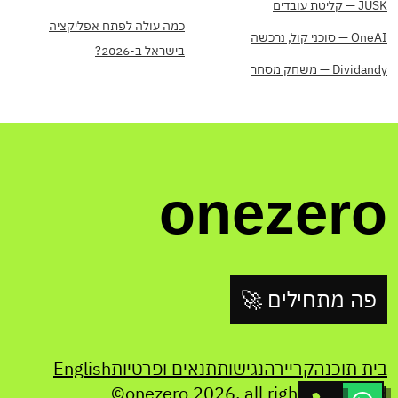
JUSK — קליטת עובדים
כמה עולה לפתח אפליקציה
OneAI — סוכני קול, נרכשה
בישראל ב-2026?
Dividandy — משחק מסחר
onezero
פה מתחילים 🚀
בית תוכנה
קריירה
נגישות
תנאים ופרטיות
English
©onezero
2026
. all rights reserved