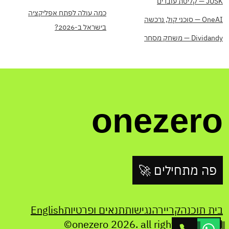
JUSK — קליטת עובדים
כמה עולה לפתח אפליקציה
OneAI — סוכני קול, נרכשה
בישראל ב-2026?
Dividandy — משחק מסחר
onezero
פה מתחילים 🚀
בית תוכנה
קריירה
נגישות
תנאים ופרטיות
English
©onezero
2026
. all rights reserved