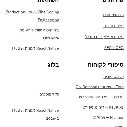
שירותים
השוואות
Vibe Coding לעומת Production
כל השירותים
Engineering
פיתוח תוכנה
בית תוכנה ישראלי לעומת
פיתוח אפליקציות מובייל
Offshore
SEO + GEO
React Native לעומת Flutter
סיפורי לקוחות
בלוג
כל הסיפורים
Tory — שירותים On-Demand
כל הפוסטים
מכרזית — פלטפורמת מכרזים
KICK AI — גיימינג ספורט
React Native לעומת Flutter
Planner — ניהול הון
ב-2026