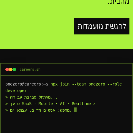
מהבית.
להגשת מועמדות
careers.sh
onezero@careers:~$
npx join --team onezero --role 
developer
> מאתחל סביבת עבודה...
> טוען SaaS · Mobile · AI · Realtime ✓
> מחפש: אנשים חדים, עצמאיים, עם חשיבה מוצרית