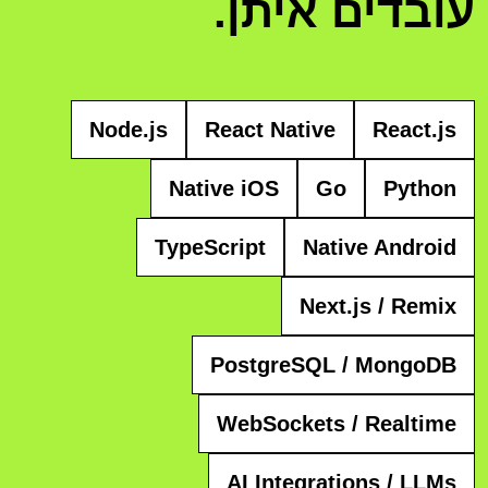
עובדים איתן.
Node.js
React Native
React.js
Native iOS
Go
Python
TypeScript
Native Android
Next.js / Remix
PostgreSQL / MongoDB
WebSockets / Realtime
AI Integrations / LLMs